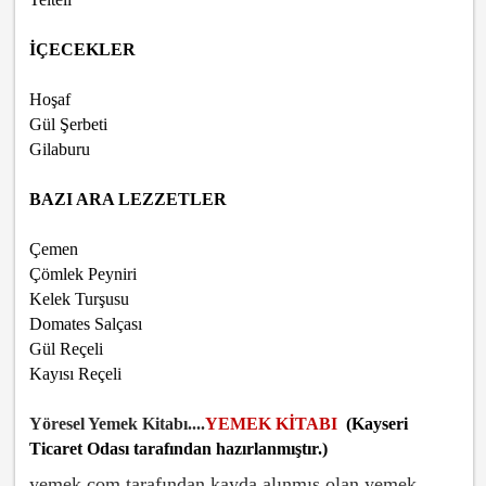
İÇECEKLER
Hoşaf
Gül Şerbeti
Gilaburu
BAZI ARA LEZZETLER
Çemen
Çömlek Peyniri
Kelek Turşusu
Domates Salçası
Gül Reçeli
Kayısı Reçeli
Yöresel Yemek Kitabı
....
YEMEK KİTABI
(Kayseri
Ticaret Odası tarafından hazırlanmıştır.)
yemek.com tarafından kayda alınmış olan yemek