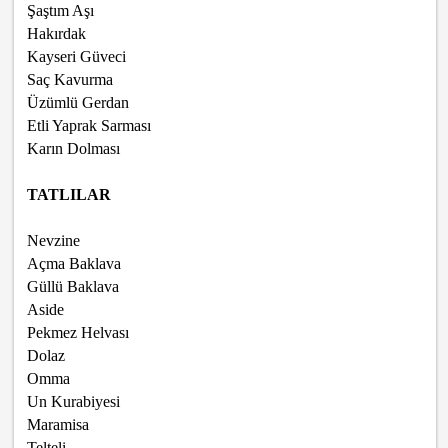
Şaştım Aşı
Hakırdak
Kayseri Güveci
Saç Kavurma
Üzümlü Gerdan
Etli Yaprak Sarması
Karın Dolması
TATLILAR
Nevzine
Açma Baklava
Güllü Baklava
Aside
Pekmez Helvası
Dolaz
Omma
Un Kurabiyesi
Maramisa
Telteli