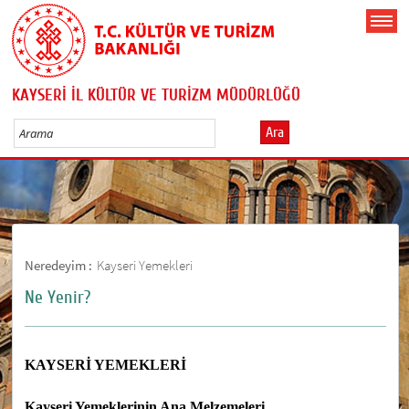
KAYSERİ İL KÜLTÜR VE TURİZM MÜDÜRLÜĞÜ
Ara
Neredeyim :
Kayseri Yemekleri
Ne Yenir?
KAYSERİ YEMEKLERİ
Kayseri Yemeklerinin Ana Melzemeleri