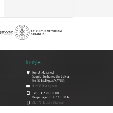
İLETİŞİM
Hunat Mahallesi
Seyyid Burhaneddin Bulvarı
No: 52 Melikgazi/KAYSERİ
iktm38@ktb.gov.tr
Tel: 0 352 280 18 00
Belge Geçer: 0 352 280 18 65
Alo 176 İletişim Merkezi