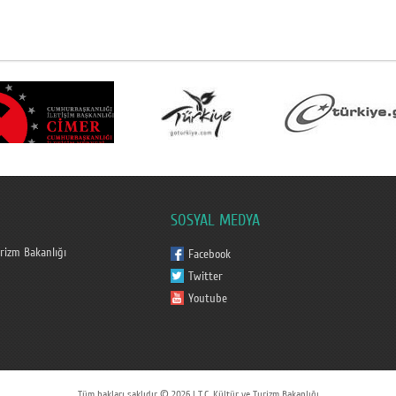
SOSYAL MEDYA
urizm Bakanlığı
Facebook
Twitter
Youtube
Tüm hakları saklıdır © 2026 | T.C. Kültür ve Turizm Bakanlığı