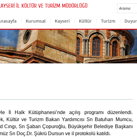
KAYSERİ İL KÜLTÜR VE TURİZM MÜDÜRLÜĞÜ
Anasayfa
Kurumsal
Kayseri
Kültür
Turizm
Duyur
le İl Halk Kütüphanesi’nde açılış programı düzenlendi.
, Kültür ve Turizm Bakan Yardımcısı Sn Batuhan Mumcu,
hid Cıngı, Sn Şaban Çopuroğlu, Büyükşehir Belediye Başkanı
z Sn Doç.Dr. Şükrü Dursun ve il protokolü katıldı.