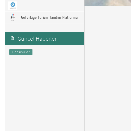
GoTurkiye Turizm Tanıtım Platformu
Güncel Haberler
Hepsini Gör