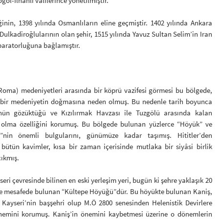
oğol-İlhanlı valilerince yönetilmiştir.
n, 1398 yılında Osmanlıların eline geçmiştir. 1402 yılında Ankara
lkadiroğlularının olan şehir, 1515 yılında Yavuz Sultan Selim’in Iran
paratorluğuna bağlamıştır.
) medeniyetleri arasında bir köprü vazifesi görmesi bu bölgede,
bir medeniyetin doğmasına neden olmuş. Bu nedenle tarih boyunca
nün gözüktüğü ve Kızılırmak Havzası ile Tuzgölü arasında kalan
i olma özelliğini korumuş. Bu bölgede bulunan yüzlerce “Höyük” ve
i”nin önemli bulgularını, günümüze kadar taşımış. Hititler’den
bütün kavimler, kısa bir zaman içerisinde mutlaka bir siyâsi birlik
çıkmış.
çevresinde bilinen en eski yerleşim yeri, bugün ki şehre yaklaşık 20
e mesafede bulunan “Kültepe Höyüğü”dür. Bu höyükte bulunan Kaniş,
Kayseri’nin başşehri olup M.Ö 2800 senesinden Helenistik Devirlere
nemini korumuş. Kaniş’in önemini kaybetmesi üzerine o dönemlerin