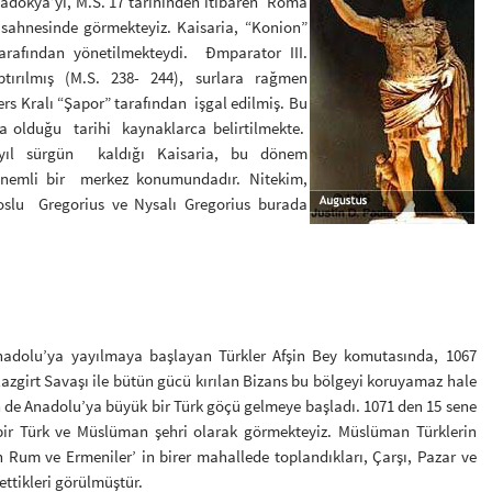
okya’yı, M.S. 17 tarihinden itibaren Roma
 sahnesinde görmekteyiz. Kaisaria, “Konion”
tarafından yönetilmekteydi. Đmparator III.
tırılmış (M.S. 238- 244), surlara rağmen
s Kralı “Şapor” tarafından işgal edilmiş. Bu
da olduğu tarihi kaynaklarca belirtilmekte.
ı yıl sürgün kaldığı Kaisaria, bu dönem
i önemli bir merkez konumundadır. Nitekim,
doslu Gregorius ve Nysalı Gregorius burada
lu’ya yayılmaya başlayan Türkler Afşin Bey komutasında, 1067
Malazgirt Savaşı ile bütün gücü kırılan Bizans bu bölgeyi koruyamaz hale
n de Anadolu’ya büyük bir Türk göçü gelmeye başladı. 1071 den 15 sene
k bir Türk ve Müslüman şehri olarak görmekteyiz. Müslüman Türklerin
n Rum ve Ermeniler’ in birer mahallede toplandıkları, Çarşı, Pazar ve
ettikleri görülmüştür.