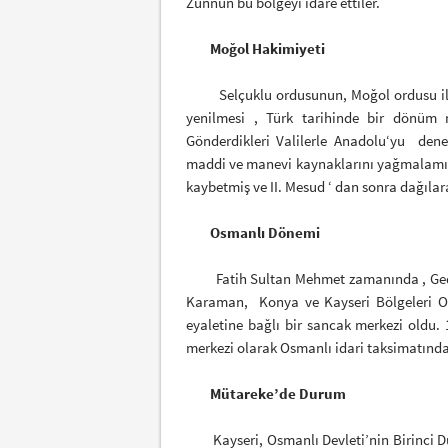
Zünnun bu bölgeyi idare ettiler.
Moğol Hakimiyeti
Selçuklu ordusunun, Moğol ordusu ile 
yenilmesi , Türk tarihinde bir dönüm 
Gönderdikleri Valilerle Anadolu‘yu den
maddi ve manevi kaynaklarını yağmalamışl
kaybetmiş ve II. Mesud ‘ dan sonra dağılar
Osmanlı Dönemi
Fatih Sultan Mehmet zamanında , Gedik 
Karaman, Konya ve Kayseri Bölgeleri Os
eyaletine bağlı bir sancak merkezi oldu.
merkezi olarak Osmanlı idari taksimatında 
Mütareke’de Durum
Kayseri, Osmanlı Devleti’nin Birinci Dü