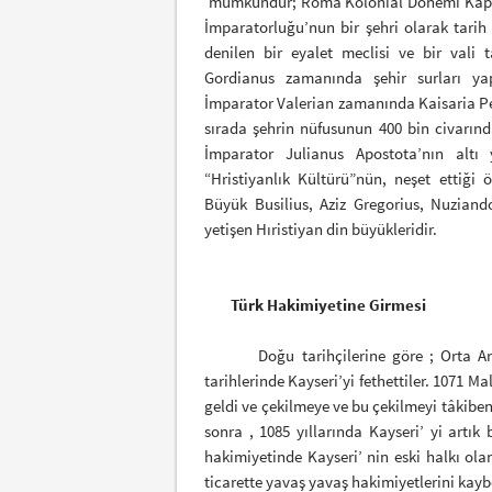
mümkündür; Roma Kolonial Dönemi Kapad
İmparatorluğu’nun bir şehri olarak tarih
denilen bir eyalet meclisi ve bir vali 
Gordianus zamanında şehir surları yap
İmparator Valerian zamanında Kaisaria Per
sırada şehrin nüfusunun 400 bin civarın
İmparator Julianus Apostota’nın alt
“Hristiyanlık Kültürü”nün, neşet ettiğ
Büyük Busilius, Aziz Gregorius, Nuzian
yetişen Hıristiyan din büyükleridir.
Türk Hakimiyetine Girmesi
Doğu tarihçilerine göre ; Orta Anado
tarihlerinde Kayseri’yi fethettiler. 1071 
geldi ve çekilmeye ve bu çekilmeyi tâkibe
sonra , 1085 yıllarında Kayseri’ yi artı
hakimiyetinde Kayseri’ nin eski halkı ola
ticarette yavaş yavaş hakimiyetlerini kayb