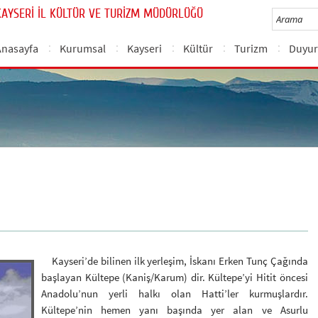
KAYSERİ İL KÜLTÜR VE TURİZM MÜDÜRLÜĞÜ
Anasayfa
Kurumsal
Kayseri
Kültür
Turizm
Duyur
Kayseri’de bilinen ilk yerleşim, İskanı Erken Tunç Çağında
başlayan Kültepe (Kaniş/Karum) dir. Kültepe’yi Hitit öncesi
Anadolu’nun yerli halkı olan Hatti’ler kurmuşlardır.
Kültepe’nin hemen yanı başında yer alan ve Asurlu