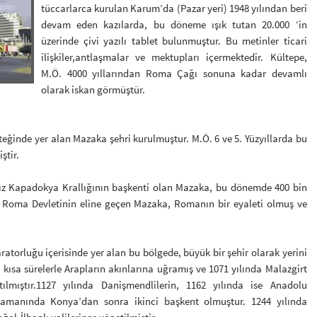
tüccarlarca kurulan Karum’da (Pazar yeri) 1948 yılından beri
devam eden kazılarda, bu döneme ışık tutan 20.000 ‘in
üzerinde çivi yazılı tablet bulunmuştur. Bu metinler ticari
ilişkiler,antlaşmalar ve mektupları içermektedir. Kültepe,
M.Ö. 4000 yıllarından Roma Çağı sonuna kadar devamlı
olarak iskan görmüştür.
eğinde yer alan Mazaka şehri kurulmuştur. M.Ö. 6 ve 5. Yüzyıllarda bu
ştir.
Kapadokya Krallığının başkenti olan Mazaka, bu dönemde 400 bin
da Roma Devletinin eline geçen Mazaka, Romanın bir eyaleti olmuş ve
rluğu içerisinde yer alan bu bölgede, büyük bir şehir olarak yerini
 kısa sürelerle Arapların akınlarına uğramış ve 1071 yılında Malazgirt
ılmıştır.1127 yılında Danişmendlilerin, 1162 yılında ise Anadolu
r zamanında Konya’dan sonra ikinci başkent olmuştur. 1244 yılında