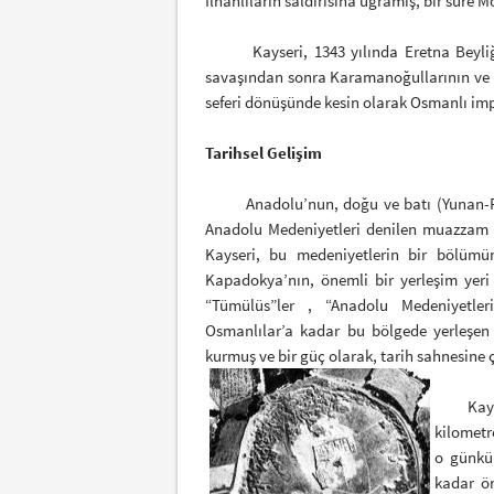
İlhanlıların saldırısına uğramış, bir süre M
Kayseri, 1343 yılında Eretna Beyliğini
savaşından sonra Karamanoğullarının ve Du
seferi dönüşünde kesin olarak Osmanlı im
Tarihsel Gelişim
Anadolu’nun, doğu ve batı (Yunan-Roma
Anadolu Medeniyetleri denilen muazzam 
Kayseri, bu medeniyetlerin bir bölümü
Kapadokya’nın, önemli bir yerleşim yer
“Tümülüs”ler , “Anadolu Medeniyetler
Osmanlılar’a kadar bu bölgede yerleşen 
kurmuş ve bir güç olarak, tarih sahnesine 
Kayseri 
kilometr
o günkü 
kadar ö