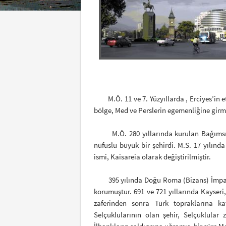
M.Ö. 11 ve 7. Yüzyıllarda , Erciyes’in et
bölge, Med ve Perslerin egemenliğine girmi
M.Ö. 280 yıllarında kurulan Bağımsız 
nüfuslu büyük bir şehirdi. M.S. 17 yılın
ismi, Kaisareia olarak değiştirilmiştir.
395 yılında Doğu Roma (Bizans) İmparato
korumuştur. 691 ve 721 yıllarında Kayseri,
zaferinden sonra Türk topraklarına kat
Selçuklularının olan şehir, Selçuklula