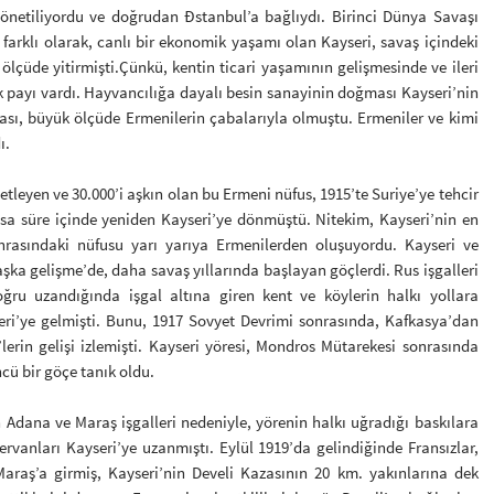
yönetiliyordu ve doğrudan Đstanbul’a bağlıydı. Birinci Dünya Savaşı
arklı olarak, canlı bir ekonomik yaşamı olan Kayseri, savaş içindeki
r ölçüde yitirmişti.Çünkü, kentin ticari yaşamının gelişmesinde ve ileri
 payı vardı. Hayvancılığa dayalı besin sanayinin doğması Kayseri’nin
sı, büyük ölçüde Ermenilerin çabalarıyla olmuştu. Ermeniler ve kimi
ı.
yen ve 30.000’i aşkın olan bu Ermeni nüfus, 1915’te Suriye’ye tehcir
ısa süre içinde yeniden Kayseri’ye dönmüştü. Nitekim, Kayseri’nin en
nrasındaki nüfusu yarı yarıya Ermenilerden oluşuyordu. Kayseri ve
başka gelişme’de, daha savaş yıllarında başlayan göçlerdi. Rus işgalleri
ğru uzandığında işgal altına giren kent ve köylerin halkı yollara
i’ye gelmişti. Bunu, 1917 Sovyet Devrimi sonrasında, Kafkasya’dan
lerin gelişi izlemişti. Kayseri yöresi, Mondros Mütarekesi sonrasında
cü bir göçe tanık oldu.
na ve Maraş işgalleri nedeniyle, yörenin halkı uğradığı baskılara
anları Kayseri’ye uzanmıştı. Eylül 1919’da gelindiğinde Fransızlar,
Maraş’a girmiş, Kayseri’nin Develi Kazasının 20 km. yakınlarına dek