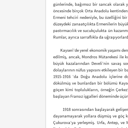
günlerinde, bağımsız bir sancak olarak 
öncesinde birçok Orta Anadolu kentinden f
Ermeni tehciri nedeniyle, bu özelliğini bi
düzeydeki zanaatçılıkta Ermenilerin büyük
pastırmacılık ve sucukçulukta ün kazanma
Rumlar, ayrıca sarraflıkla da uğraşıyorlard
Kayseri’de yerel ekonomik yaşamı denetle
edilmiş, ancak, Mondros Mütarekesi ile k
büyük kazalarından Develi’nin savaş so
dolaylarının nüfus yapısını etkileyen bir 
1915-1916 ‘da Doğu Anadolu içlerine do
dökülmüş ve bunlardan bir bölümü Kayser
göçen kimi toplulukların, örneğin Çerkez’
başlayan Fransız işgalleri döneminde üçün
1918 sonrasından başlayarak gelişen Ada
dayanamayarak yollara düşmüş ve göç kerv
Çukurova’ya yerleşmiş. Urfa, Antep, ve 