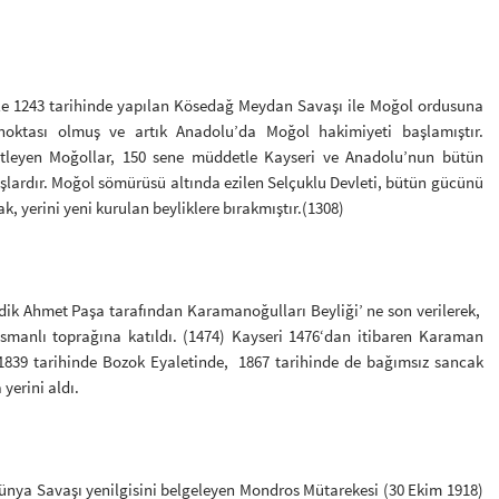
1243 tarihinde yapılan Kösedağ Meydan Savaşı ile Moğol ordusuna
noktası olmuş ve artık Anadolu’da Moğol hakimiyeti başlamıştır.
etleyen Moğollar, 150 sene müddetle Kayseri ve Anadolu’nun bütün
ardır. Moğol sömürüsü altında ezilen Selçuklu Devleti, bütün gücünü
ak, yerini yeni kurulan beyliklere bırakmıştır.(1308)
Ahmet Paşa tarafından Karamanoğulları Beyliği’ ne son verilerek,
manlı toprağına katıldı. (1474) Kayseri 1476‘dan itibaren Karaman
 1839 tarihinde Bozok Eyaletinde, 1867 tarihinde de bağımsız sancak
yerini aldı.
nya Savaşı yenilgisini belgeleyen Mondros Mütarekesi (30 Ekim 1918)