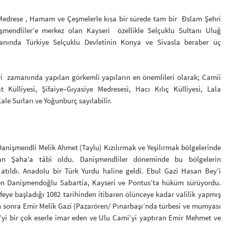
drese , Hamam ve Çeşmelerle kısa bir sürede tam bir Đslam Şehri
mendliler’e merkez olan Kayseri özellikle Selçuklu Sultanı Uluğ
ında Türkiye Selçuklu Devletinin Konya ve Sivasla beraber üç
manında yapılan görkemli yapıların en önemlileri olarak; Camii
ülliyesi, Şifaiye–Gıyasiye Medresesi, Hacı Kılıç Külliyesi, Lala
ale Surları ve Yoğunburç sayılabilir.
işmendli Melik Ahmet (Taylu) Kızılırmak ve Yeşilırmak bölgelerinde
man Şaha’a tâbi oldu. Danişmendliler döneminde bu bölgelerin
 atıldı. Anadolu bir Türk Yurdu haline geldi. Ebul Gazi Hasan Bey’i
den Danişmendoğlu Sabartia, Kayseri ve Pontus’ta hüküm sürüyordu.
ifeye başladığı 1082 tarihinden itibaren ölünceye kadar valilik yapmış
n sonra Emir Melik Gazi (Pazarören/ Pınarbaşı’nda türbesi ve mumyası
i’yi bir çok eserle imar eden ve Ulu Cami’yi yaptıran Emir Mehmet ve