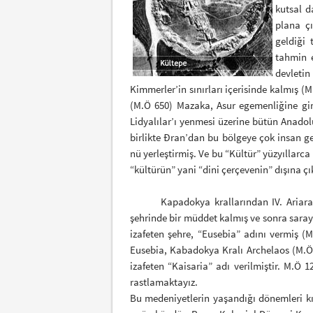
kutsal d
plana ç
geldiği 
tahmin e
devleti
Kimmerler’in sınırları içerisinde kalmış (
(M.Ö 650) Mazaka, Asur egemenliğine gir
Lidyalılar’ı yenmesi üzerine bütün Anadol
birlikte Đran’dan bu bölgeye çok insan ge
nü yerleştirmiş. Ve bu “Kültür” yüzyıllar
“kültürün” yani “dini çerçevenin” dışına 
Kapadokya krallarından IV. Ariarathes 
şehrinde bir müddet kalmış ve sonra saray
izafeten şehre, “Eusebia” adını vermiş (
Eusebia, Kabadokya Kralı Archelaos (M.
izafeten “Kaisaria” adı verilmiştir. M.Ö 
rastlamaktayız.
Bu medeniyetlerin yaşandığı dönemleri kı