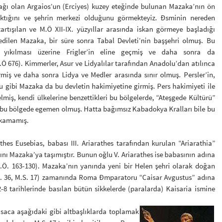
ağı olan Argaios’un (Erciyes) kuzey eteğinde bulunan Mazaka’nın ön
ıktığını ve şehrin merkezi olduğunu görmekteyiz. Đsminin nereden
tartışılan ve M.Ö XII-IX. yüzyıllar arasında iskan görmeye başladığı
dilen Mazaka, bir süre sonra Tabal Devleti’nin başşehri olmuş. Bu
n yıkılması üzerine Frigler’in eline geçmiş ve daha sonra da
M.Ö 676). Kimmerler, Asur ve Lidyalılar tarafından Anadolu’dan atılınca
miş ve daha sonra Lidya ve Medler arasında sınır olmuş. Persler’in,
u gibi Mazaka da bu devletin hakimiyetine girmiş. Pers hakimiyeti ile
lmiş, kendi ülkelerine benzettikleri bu bölgelerde, “Ateşgede Kültürü”
ca bu bölgede egemen olmuş. Hatta bağımsız Kabadokya Kralları bile bu
çıkamamış.
Eusebias, babası III. Ariarathes tarafından kurulan “Ariarathia”
ını Mazaka’ya taşımıştır. Bunun oğlu V. Ariarathes ise babasının adına
M.Ö. 163-130). Mazaka’nın yanında yeni bir Helen şehri olarak doğan
Ö. 36, M.S. 17) zamanında Roma Đmparatoru “Caisar Avgustus” adına
12-8 tarihlerinde basılan bütün sikkelerde (paralarda) Kaisaria ismine
saca aşağıdaki gibi altbaşlıklarda toplamak