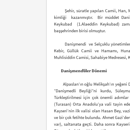
Şehir, süratle yapılan Camii, Han, Me
kimliği kazanmıştır. Bir müddet Daniş
Keykubad (1.Alaeddin Keykubad) zaman
başşehrinden birisi olmuştur.
Danişmendi ve Selçuklu yönetimleri za
Kebir, Güllük Camii ve Hamamı, Hunat K
Muhlisiddin Camisi, Sahabiye Medresesi, K
Danişmendliler Dönemi
Alpaslan’ın oğlu Melikşah’ın yeğeni Dan
“Danişmedli Beyliği”ni kurdu, Süley
Türkleştirilmesi için çok önemli adımlar
(Turasan) Orta Anadolu’ya vali tayin e
Kayseri’nin ilk valisi olan Hasan Bey, vaz
ve bir çok fetihte bulundu. Ahmet Gazi’de
var), saltanata geçti. Daha sonra Kayser